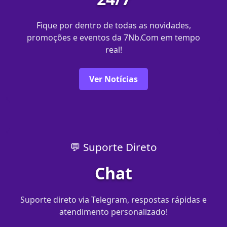
Fique por dentro de todas as novidades,
promoções e eventos da 7Nb.Com em tempo
real!
Ver Notícias
💬 Suporte Direto
Chat
Suporte direto via Telegram, respostas rápidas e
atendimento personalizado!