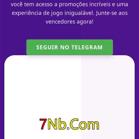
você tem acesso a promoções incríveis e uma
experiência de jogo inigualável. Junte-se aos
vencedores agora!
SEGUIR NO TELEGRAM