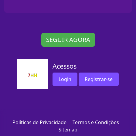
SEGUIR AGORA
Acessos
Login
Registrar-se
Políticas de Privacidade
Termos e Condições
Sitemap