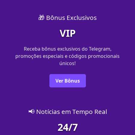
🎁 Bônus Exclusivos
VIP
Receba bônus exclusivos do Telegram,
promoções especiais e códigos promocionais
únicos!
Ver Bônus
📢 Notícias em Tempo Real
24/7