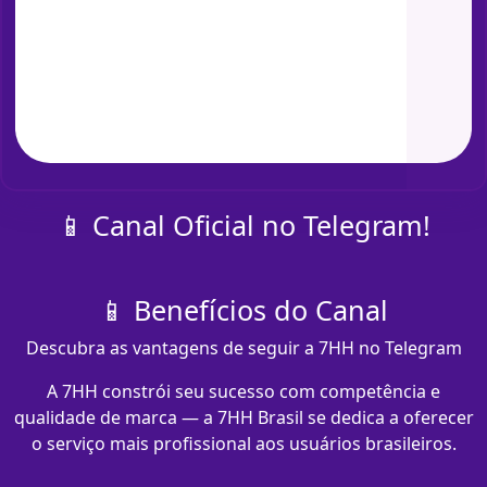
📱 Canal Oficial no Telegram!
📱 Benefícios do Canal
Descubra as vantagens de seguir a 7HH no Telegram
A 7HH constrói seu sucesso com competência e
qualidade de marca — a 7HH Brasil se dedica a oferecer
o serviço mais profissional aos usuários brasileiros.