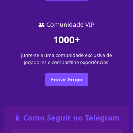
👥 Comunidade VIP
1000+
Junte-se a uma comunidade exclusiva de
jogadores e compartilhe experiências!
Entrar Grupo
📱 Como Seguir no Telegram