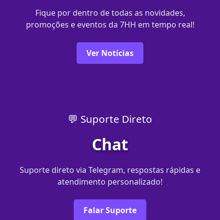
Fique por dentro de todas as novidades,
promoções e eventos da 7HH em tempo real!
Ver Notícias
💬 Suporte Direto
Chat
Suporte direto via Telegram, respostas rápidas e
atendimento personalizado!
Falar Suporte