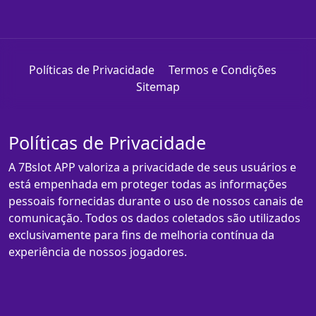
Políticas de Privacidade
Termos e Condições
Sitemap
Políticas de Privacidade
A 7Bslot APP valoriza a privacidade de seus usuários e
está empenhada em proteger todas as informações
pessoais fornecidas durante o uso de nossos canais de
comunicação. Todos os dados coletados são utilizados
exclusivamente para fins de melhoria contínua da
experiência de nossos jogadores.