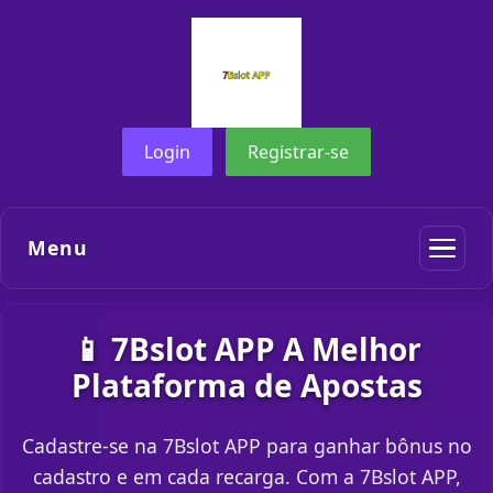
Login
Registrar-se
Menu
📱 7Bslot APP A Melhor
Plataforma de Apostas
Cadastre-se na 7Bslot APP para ganhar bônus no
cadastro e em cada recarga. Com a 7Bslot APP,