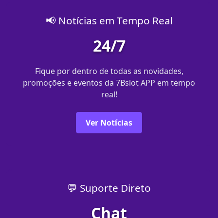
📢 Notícias em Tempo Real
24/7
Fique por dentro de todas as novidades,
promoções e eventos da 7Bslot APP em tempo
real!
Ver Notícias
💬 Suporte Direto
Chat