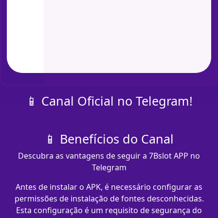
📱 Canal Oficial no Telegram!
📱 Benefícios do Canal
Descubra as vantagens de seguir a 7Bslot APP no
Telegram
Antes de instalar o APK, é necessário configurar as
permissões de instalação de fontes desconhecidas.
Esta configuração é um requisito de segurança do