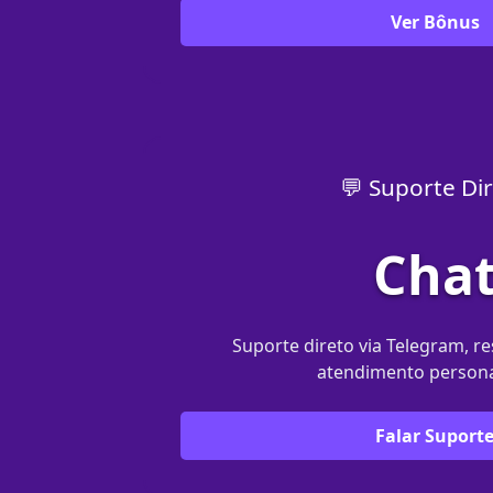
Ver Bônus
💬 Suporte Di
Cha
Suporte direto via Telegram, r
atendimento persona
Falar Suport