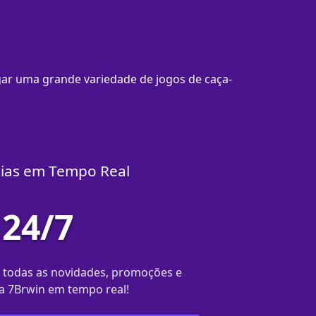
ogar uma grande variedade de jogos de caça-
cias em Tempo Real
24/7
e todas as novidades, promoções e
a 7Brwin em tempo real!