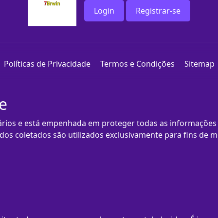
Login
Registrar-se
Políticas de Privacidade
Termos e Condições
Sitemap
de
uários e está empenhada em proteger todas as informações
os coletados são utilizados exclusivamente para fins de m