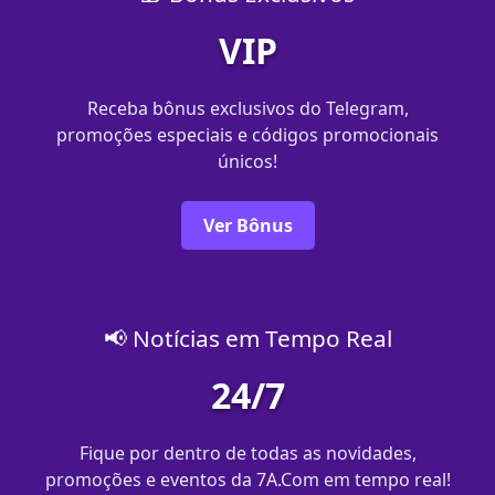
VIP
Receba bônus exclusivos do Telegram,
promoções especiais e códigos promocionais
únicos!
Ver Bônus
📢 Notícias em Tempo Real
24/7
Fique por dentro de todas as novidades,
promoções e eventos da 7A.Com em tempo real!