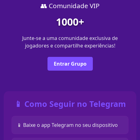
👥 Comunidade VIP
1000+
Junte-se a uma comunidade exclusiva de
jogadores e compartilhe experiências!
Entrar Grupo
📱 Como Seguir no Telegram
📱 Baixe o app Telegram no seu dispositivo