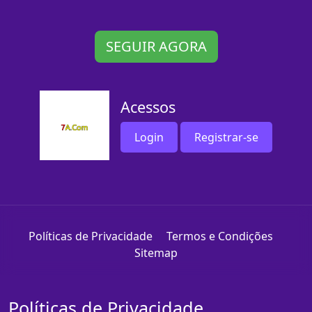
SEGUIR AGORA
Acessos
Login
Registrar-se
Políticas de Privacidade
Termos e Condições
Sitemap
Políticas de Privacidade