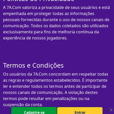
A 7A.Com valoriza a privacidade de seus usuários e está
empenhada em proteger todas as informações
pessoais fornecidas durante o uso de nossos canais de
comunicação. Todos os dados coletados são utilizados
exclusivamente para fins de melhoria contínua da
experiência de nossos jogadores.
Termos e Condições
Os usuários da 7A.Com concordam em respeitar todas
as regras e regulamentos estabelecidos. É importante
ler e entender todos os termos antes de participar de
nossos canais de comunicação. A violação destes
termos pode resultar em penalizações ou na
suspensão da conta.
X
Cadastre-se
Entrar