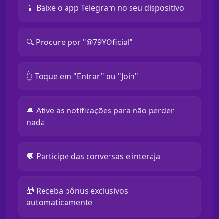
📱 Baixe o app Telegram no seu dispositivo
🔍 Procure por "@79YOficial"
👆 Toque em "Entrar" ou "Join"
🔔 Ative as notificações para não perder
nada
💬 Participe das conversas e interaja
🎁 Receba bônus exclusivos
automaticamente