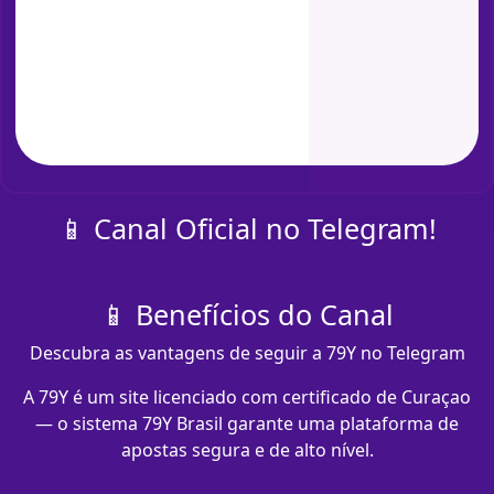
📱 Canal Oficial no Telegram!
📱 Benefícios do Canal
Descubra as vantagens de seguir a 79Y no Telegram
A 79Y é um site licenciado com certificado de Curaçao
— o sistema 79Y Brasil garante uma plataforma de
apostas segura e de alto nível.