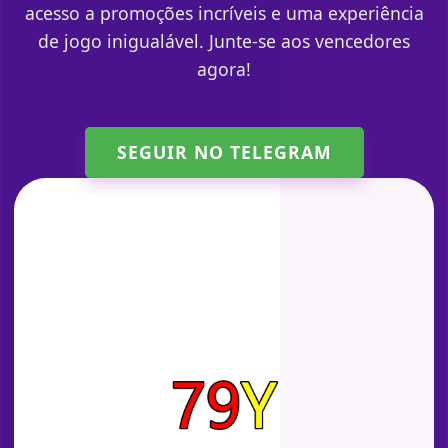
acesso a promoções incríveis e uma experiência
de jogo inigualável. Junte-se aos vencedores
agora!
SEGUIR NO TELEGRAM