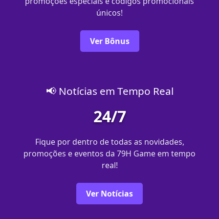
promoções especiais e códigos promocionais
únicos!
Ver Bônus
📢 Notícias em Tempo Real
24/7
Fique por dentro de todas as novidades,
promoções e eventos da 79H Game em tempo
real!
Ver Notícias