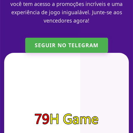
você tem acesso a promoções incríveis e uma
experiência de jogo inigualável. Junte-se aos
vencedores agora!
SEGUIR NO TELEGRAM