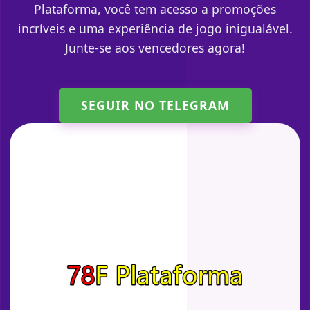
Plataforma, você tem acesso a promoções
incríveis e uma experiência de jogo inigualável.
Junte-se aos vencedores agora!
SEGUIR NO TELEGRAM