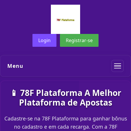
Login
Registrar-se
Menu
📱 78F Plataforma A Melhor
Plataforma de Apostas
Cadastre-se na 78F Plataforma para ganhar bônus
no cadastro e em cada recarga. Com a 78F