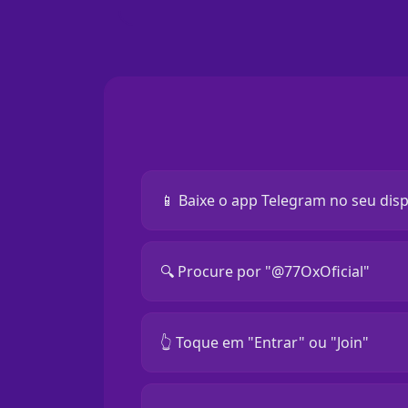
📱 Baixe o app Telegram no seu disp
🔍 Procure por "@77OxOficial"
👆 Toque em "Entrar" ou "Join"