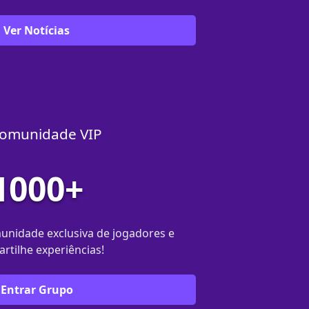
Ver Notícias
Comunidade VIP
1000+
unidade exclusiva de jogadores e
rtilhe experiências!
Entrar Grupo