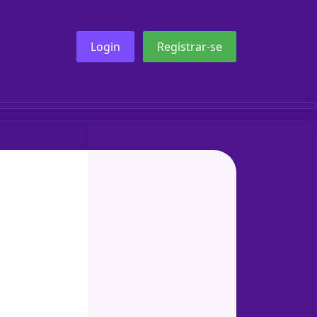
Login
Registrar-se