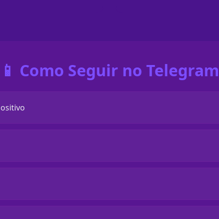
📱 Como Seguir no Telegram
ositivo