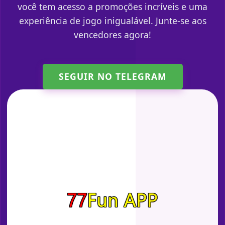
você tem acesso a promoções incríveis e uma
experiência de jogo inigualável. Junte-se aos
vencedores agora!
SEGUIR NO TELEGRAM