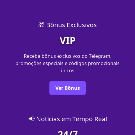
🎁 Bônus Exclusivos
VIP
Receba bônus exclusivos do Telegram,
promoções especiais e códigos promocionais
únicos!
Ver Bônus
📢 Notícias em Tempo Real
24/7