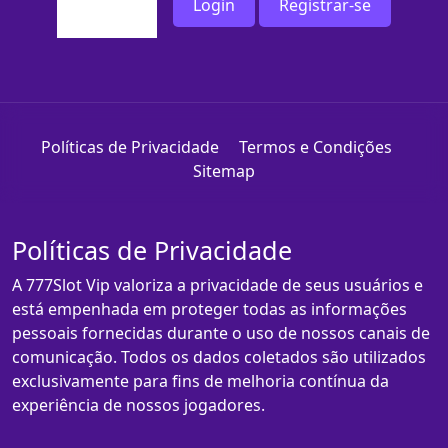
Login
Registrar-se
Políticas de Privacidade
Termos e Condições
Sitemap
Políticas de Privacidade
A 777Slot Vip valoriza a privacidade de seus usuários e
está empenhada em proteger todas as informações
pessoais fornecidas durante o uso de nossos canais de
comunicação. Todos os dados coletados são utilizados
exclusivamente para fins de melhoria contínua da
experiência de nossos jogadores.