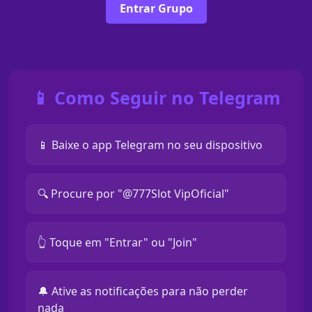
Entrar Grupo
📱 Como Seguir no Telegram
📱 Baixe o app Telegram no seu dispositivo
🔍 Procure por "@777Slot VipOficial"
👆 Toque em "Entrar" ou "Join"
🔔 Ative as notificações para não perder
nada