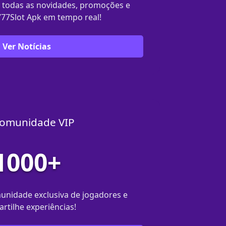
e todas as novidades, promoções e
777Slot Apk em tempo real!
Ver Notícias
Comunidade VIP
1000+
unidade exclusiva de jogadores e
rtilhe experiências!