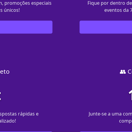
m, promoções especiais
Fique por dentro d
s únicos!
eventos da 
reto
👥 
t
espostas rápidas e
Junte-se a uma com
lizado!
compa