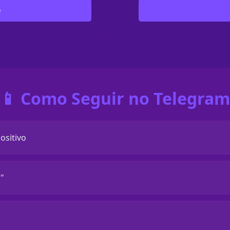
e
📱 Como Seguir no Telegram
ositivo
l"