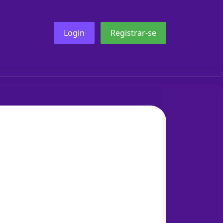
Login
Registrar-se