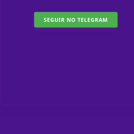
SEGUIR NO TELEGRAM