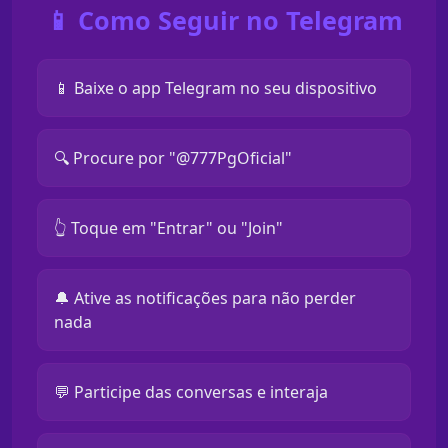
📱 Como Seguir no Telegram
📱 Baixe o app Telegram no seu dispositivo
🔍 Procure por "@777PgOficial"
👆 Toque em "Entrar" ou "Join"
🔔 Ative as notificações para não perder
nada
💬 Participe das conversas e interaja