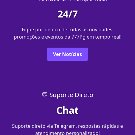
24/7
Fique por dentro de todas as novidades,
promoções e eventos da 777Pg em tempo real!
Ver Notícias
💬 Suporte Direto
Chat
Suporte direto via Telegram, respostas rápidas e
atendimento personalizado!