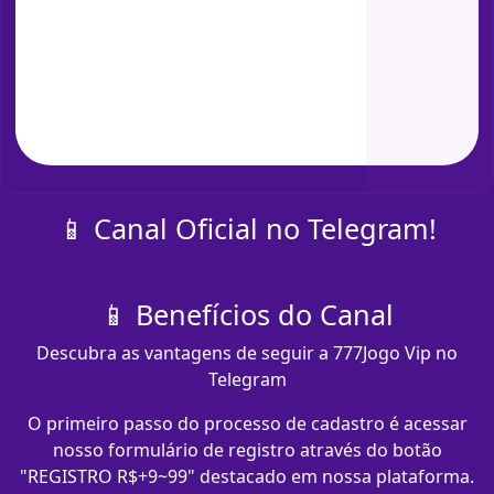
📱 Canal Oficial no Telegram!
📱 Benefícios do Canal
Descubra as vantagens de seguir a 777Jogo Vip no
Telegram
O primeiro passo do processo de cadastro é acessar
nosso formulário de registro através do botão
"REGISTRO R$+9~99" destacado em nossa plataforma.