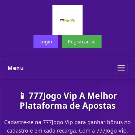
Login
Registrar-se
Menu
📱 777Jogo Vip A Melhor
Plataforma de Apostas
Cadastre-se na 777Jogo Vip para ganhar bônus no
cadastro e em cada recarga. Com a 777Jogo Vip,