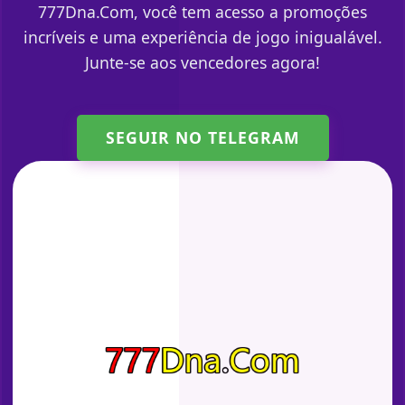
777Dna.Com, você tem acesso a promoções
incríveis e uma experiência de jogo inigualável.
Junte-se aos vencedores agora!
SEGUIR NO TELEGRAM