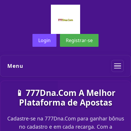
Login
Registrar-se
Menu
📱 777Dna.Com A Melhor
Plataforma de Apostas
Cadastre-se na 777Dna.Com para ganhar bônus
no cadastro e em cada recarga. Com a