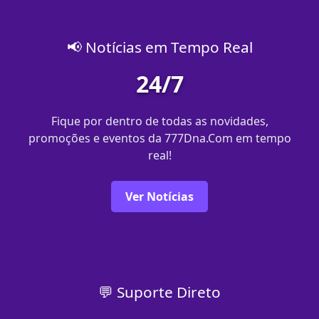
📢 Notícias em Tempo Real
24/7
Fique por dentro de todas as novidades,
promoções e eventos da 777Dna.Com em tempo
real!
Ver Notícias
💬 Suporte Direto