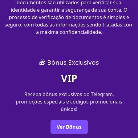
documentos são utilizados para verificar sua
identidade e garantir a segurança de sua conta. O
processo de verificação de documentos é simples e
seguro, com todas as informações sendo tratadas com
a máxima confidencialidade.
🎁 Bônus Exclusivos
VIP
Receba bônus exclusivos do Telegram,
promoções especiais e códigos promocionais
únicos!
Ver Bônus