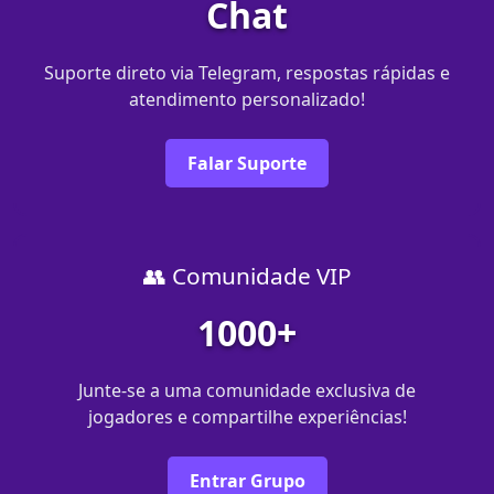
Chat
Suporte direto via Telegram, respostas rápidas e
atendimento personalizado!
Falar Suporte
👥 Comunidade VIP
1000+
Junte-se a uma comunidade exclusiva de
jogadores e compartilhe experiências!
Entrar Grupo