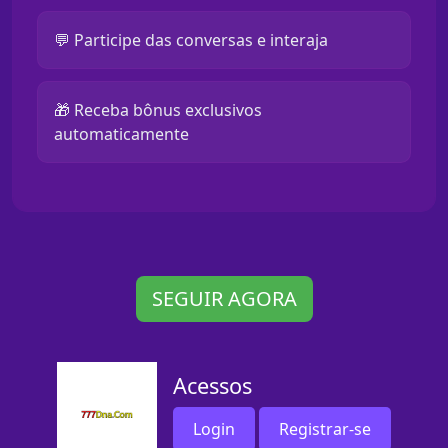
💬 Participe das conversas e interaja
🎁 Receba bônus exclusivos
automaticamente
SEGUIR AGORA
Acessos
Login
Registrar-se