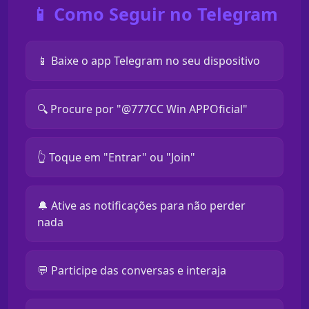
📱 Como Seguir no Telegram
📱 Baixe o app Telegram no seu dispositivo
🔍 Procure por "@777CC Win APPOficial"
👆 Toque em "Entrar" ou "Join"
🔔 Ative as notificações para não perder
nada
💬 Participe das conversas e interaja