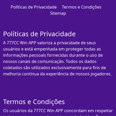
Políticas de Privacidade
Termos e Condições
Sitemap
Políticas de Privacidade
A 777CC Win APP valoriza a privacidade de seus
usuários e está empenhada em proteger todas as
informações pessoais fornecidas durante o uso de
nossos canais de comunicação. Todos os dados
coletados são utilizados exclusivamente para fins de
melhoria contínua da experiência de nossos jogadores.
Termos e Condições
Os usuários da 777CC Win APP concordam em respeitar