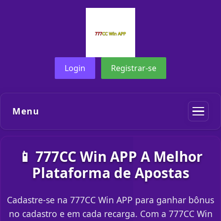
Login
Registrar-se
Menu
📱 777CC Win APP A Melhor
Plataforma de Apostas
Cadastre-se na 777CC Win APP para ganhar bônus
no cadastro e em cada recarga. Com a 777CC Win