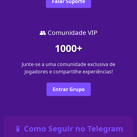
Falar Suporte
👥 Comunidade VIP
1000+
Junte-se a uma comunidade exclusiva de
jogadores e compartilhe experiências!
Entrar Grupo
📱 Como Seguir no Telegram