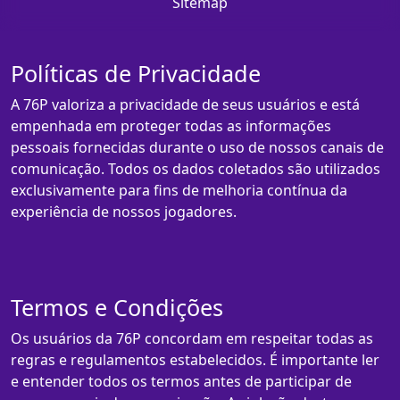
Sitemap
Políticas de Privacidade
A 76P valoriza a privacidade de seus usuários e está
empenhada em proteger todas as informações
pessoais fornecidas durante o uso de nossos canais de
comunicação. Todos os dados coletados são utilizados
exclusivamente para fins de melhoria contínua da
experiência de nossos jogadores.
Termos e Condições
Os usuários da 76P concordam em respeitar todas as
regras e regulamentos estabelecidos. É importante ler
e entender todos os termos antes de participar de