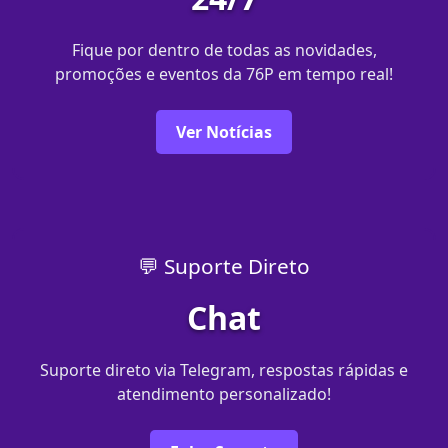
Fique por dentro de todas as novidades,
promoções e eventos da 76P em tempo real!
Ver Notícias
💬 Suporte Direto
Chat
Suporte direto via Telegram, respostas rápidas e
atendimento personalizado!