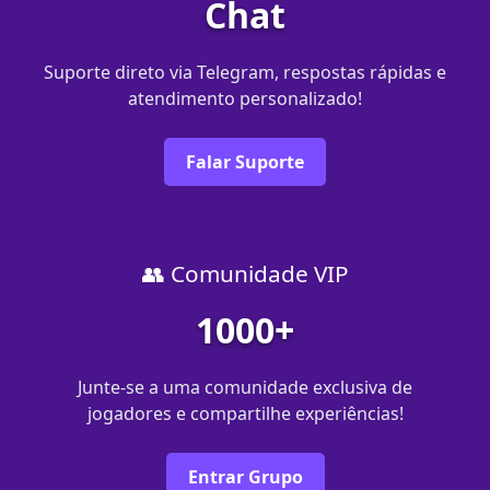
Chat
Suporte direto via Telegram, respostas rápidas e
atendimento personalizado!
Falar Suporte
👥 Comunidade VIP
1000+
Junte-se a uma comunidade exclusiva de
jogadores e compartilhe experiências!
Entrar Grupo