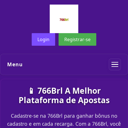
Login
Registrar-se
Menu
📱 766Brl A Melhor
Plataforma de Apostas
Cadastre-se na 766Brl para ganhar bônus no
cadastro e em cada recarga. Com a 766Brl, você