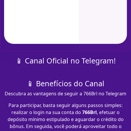
📱 Canal Oficial no Telegram!
📱 Benefícios do Canal
Descubra as vantagens de seguir a 766Brl no Telegram
Para participar, basta seguir alguns passos simples:
realizar o login na sua conta do
766Brl
, efetuar o
depósito mínimo estipulado e aguardar o crédito do
bônus. Em seguida, você poderá aproveitar todo o