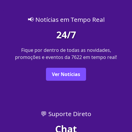
📢 Notícias em Tempo Real
24/7
Fique por dentro de todas as novidades,
promoções e eventos da 7622 em tempo real!
Ver Notícias
💬 Suporte Direto
Chat