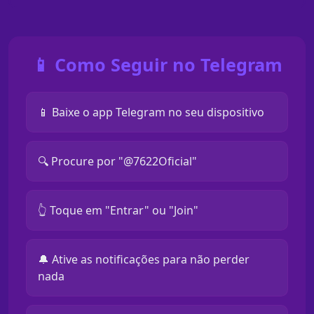
📱 Como Seguir no Telegram
📱 Baixe o app Telegram no seu dispositivo
🔍 Procure por "@7622Oficial"
👆 Toque em "Entrar" ou "Join"
🔔 Ative as notificações para não perder
nada