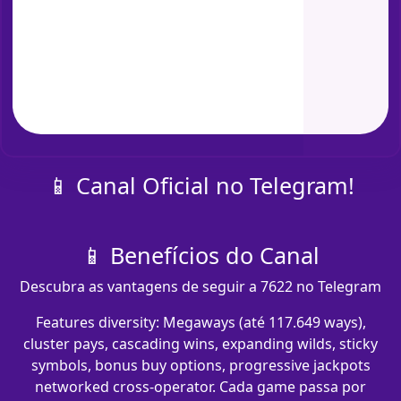
📱 Canal Oficial no Telegram!
📱 Benefícios do Canal
Descubra as vantagens de seguir a 7622 no Telegram
Features diversity: Megaways (até 117.649 ways),
cluster pays, cascading wins, expanding wilds, sticky
symbols, bonus buy options, progressive jackpots
networked cross-operator. Cada game passa por