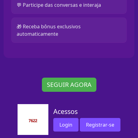
💬 Participe das conversas e interaja
🎁 Receba bônus exclusivos
automaticamente
SEGUIR AGORA
Acessos
Login
Registrar-se