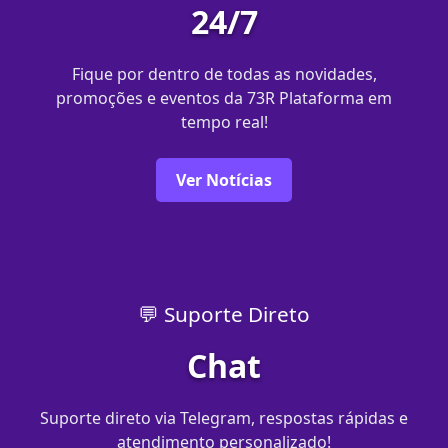
24/7
Fique por dentro de todas as novidades,
promoções e eventos da 73R Plataforma em
tempo real!
Ver Notícias
💬 Suporte Direto
Chat
Suporte direto via Telegram, respostas rápidas e
atendimento personalizado!