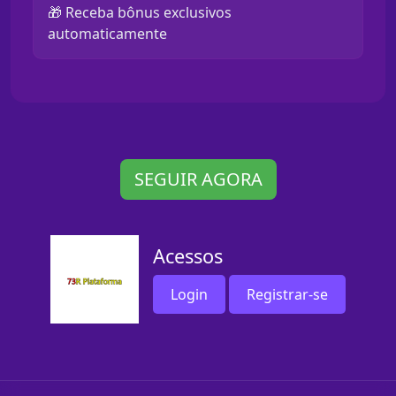
🎁 Receba bônus exclusivos
automaticamente
SEGUIR AGORA
Acessos
Login
Registrar-se