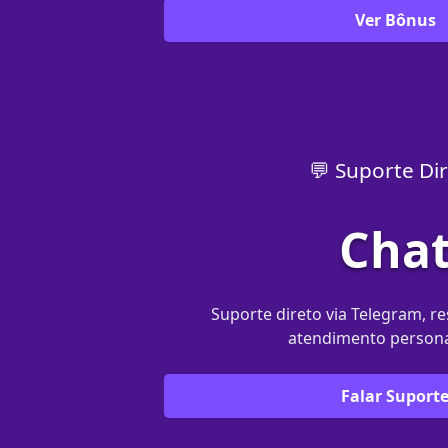
Ver Bônus
💬 Suporte Di
Cha
Suporte direto via Telegram, r
atendimento persona
Falar Suport