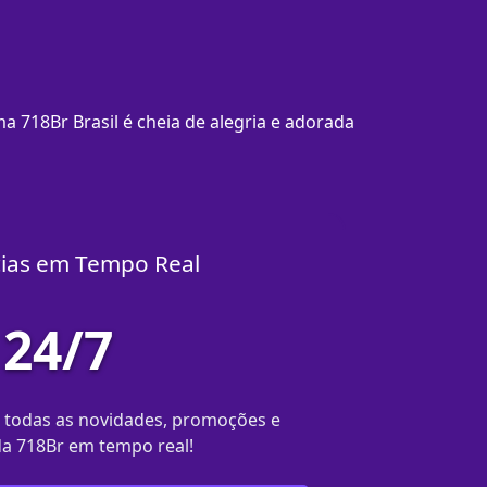
a 718Br Brasil é cheia de alegria e adorada
cias em Tempo Real
24/7
e todas as novidades, promoções e
da 718Br em tempo real!