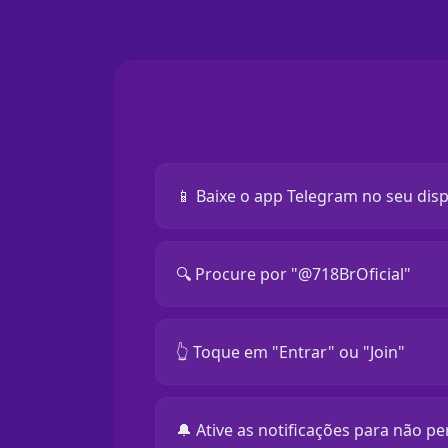
📱 Baixe o app Telegram no seu disp
🔍 Procure por "@718BrOficial"
👆 Toque em "Entrar" ou "Join"
🔔 Ative as notificações para não p