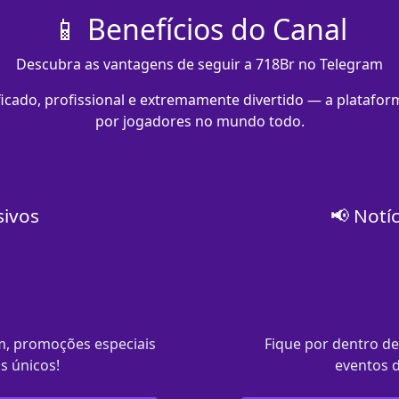
📱 Benefícios do Canal
Descubra as vantagens de seguir a 718Br no Telegram
icado, profissional e extremamente divertido — a plataform
por jogadores no mundo todo.
sivos
📢 Notí
m, promoções especiais
Fique por dentro d
s únicos!
eventos 