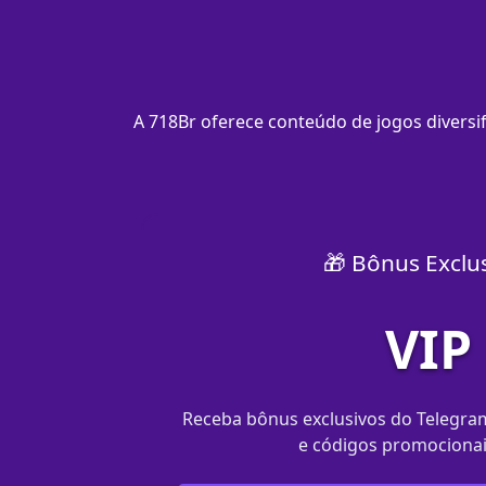
A 718Br oferece conteúdo de jogos diversif
🎁 Bônus Exclu
VIP
Receba bônus exclusivos do Telegra
e códigos promocionai