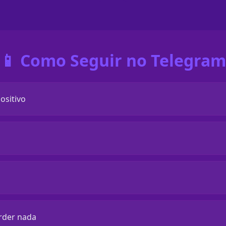
📱 Como Seguir no Telegram
ositivo
erder nada