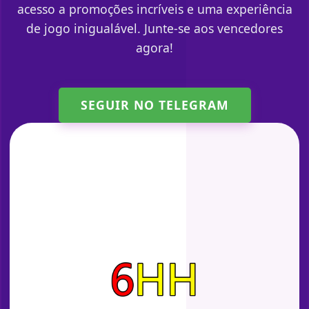
acesso a promoções incríveis e uma experiência
de jogo inigualável. Junte-se aos vencedores
agora!
SEGUIR NO TELEGRAM