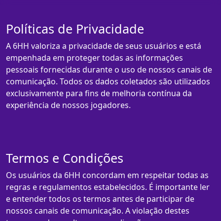
Políticas de Privacidade
A 6HH valoriza a privacidade de seus usuários e está
empenhada em proteger todas as informações
pessoais fornecidas durante o uso de nossos canais de
comunicação. Todos os dados coletados são utilizados
exclusivamente para fins de melhoria contínua da
experiência de nossos jogadores.
Termos e Condições
Os usuários da 6HH concordam em respeitar todas as
regras e regulamentos estabelecidos. É importante ler
e entender todos os termos antes de participar de
nossos canais de comunicação. A violação destes