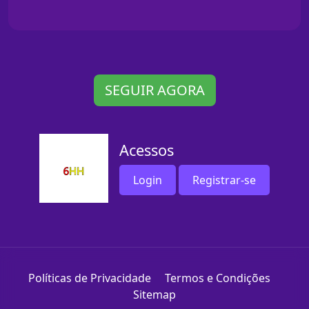
SEGUIR AGORA
Acessos
Login
Registrar-se
Políticas de Privacidade
Termos e Condições
Sitemap