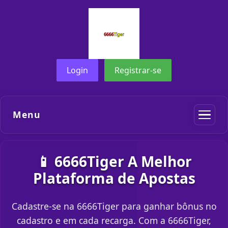
Login
Registrar-se
Menu
📱 6666Tiger A Melhor
Plataforma de Apostas
Cadastre-se na 6666Tiger para ganhar bônus no
cadastro e em cada recarga. Com a 6666Tiger,