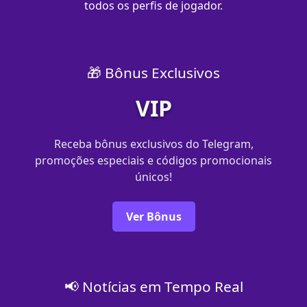
todos os perfis de jogador.
🎁 Bônus Exclusivos
VIP
Receba bônus exclusivos do Telegram,
promoções especiais e códigos promocionais
únicos!
Ver Bônus
📢 Notícias em Tempo Real