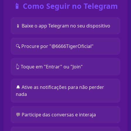
📱 Como Seguir no Telegram
📱 Baixe o app Telegram no seu dispositivo
🔍 Procure por "@6666TigerOficial"
👆 Toque em "Entrar" ou "Join"
🔔 Ative as notificações para não perder
nada
💬 Participe das conversas e interaja