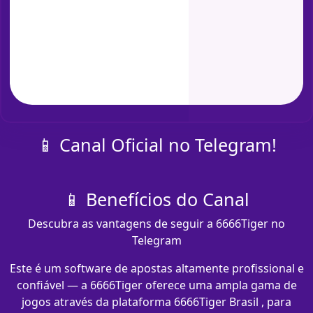
📱 Canal Oficial no Telegram!
📱 Benefícios do Canal
Descubra as vantagens de seguir a 6666Tiger no
Telegram
Este é um software de apostas altamente profissional e
confiável — a 6666Tiger oferece uma ampla gama de
jogos através da plataforma 6666Tiger Brasil , para