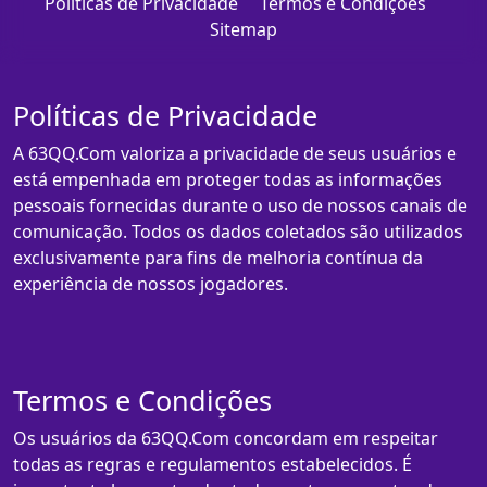
Políticas de Privacidade
Termos e Condições
Sitemap
Políticas de Privacidade
A 63QQ.Com valoriza a privacidade de seus usuários e
está empenhada em proteger todas as informações
pessoais fornecidas durante o uso de nossos canais de
comunicação. Todos os dados coletados são utilizados
exclusivamente para fins de melhoria contínua da
experiência de nossos jogadores.
Termos e Condições
Os usuários da 63QQ.Com concordam em respeitar
todas as regras e regulamentos estabelecidos. É