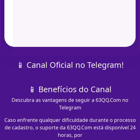
📱 Canal Oficial no Telegram!
📱 Benefícios do Canal
Descubra as vantagens de seguir a 63QQ.Com no
Telegram
Caso enfrente qualquer dificuldade durante o processo
de cadastro, o suporte da 63QQ.Com está disponível 24
horas, por