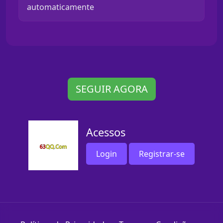
automaticamente
SEGUIR AGORA
Acessos
Login
Registrar-se