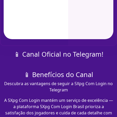
📱 Canal Oficial no Telegram!
📱 Benefícios do Canal
Descubra as vantagens de seguir a 5Xpg Com Login no
Telegram
A 5Xpg Com Login mantém um serviço de excelência —
a plataforma 5Xpg Com Login Brasil prioriza a
satisfação dos jogadores e cuida de cada detalhe com