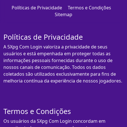
Políticas de Privacidade
Termos e Condições
Sitemap
Políticas de Privacidade
A 5Xpg Com Login valoriza a privacidade de seus
usuários e está empenhada em proteger todas as
informações pessoais fornecidas durante o uso de
nossos canais de comunicação. Todos os dados
coletados são utilizados exclusivamente para fins de
melhoria contínua da experiência de nossos jogadores.
Termos e Condições
Os usuários da 5Xpg Com Login concordam em