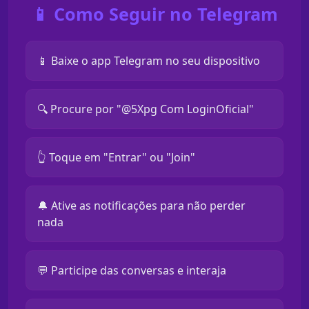
📱 Como Seguir no Telegram
📱 Baixe o app Telegram no seu dispositivo
🔍 Procure por "@5Xpg Com LoginOficial"
👆 Toque em "Entrar" ou "Join"
🔔 Ative as notificações para não perder
nada
💬 Participe das conversas e interaja