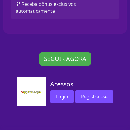
🎁 Receba bônus exclusivos
automaticamente
SEGUIR AGORA
Acessos
Login
Registrar-se