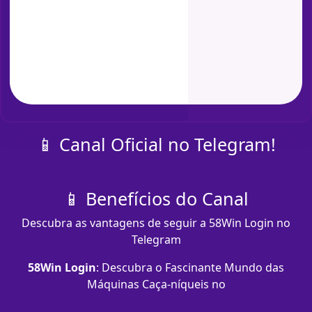
📱 Canal Oficial no Telegram!
📱 Benefícios do Canal
Descubra as vantagens de seguir a 58Win Login no
Telegram
58Win Login
: Descubra o Fascinante Mundo das
Máquinas Caça-níqueis no