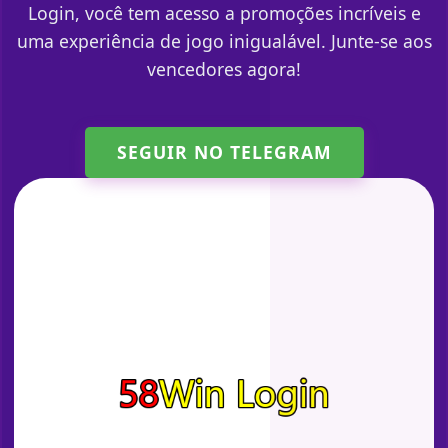
Login, você tem acesso a promoções incríveis e
uma experiência de jogo inigualável. Junte-se aos
vencedores agora!
SEGUIR NO TELEGRAM