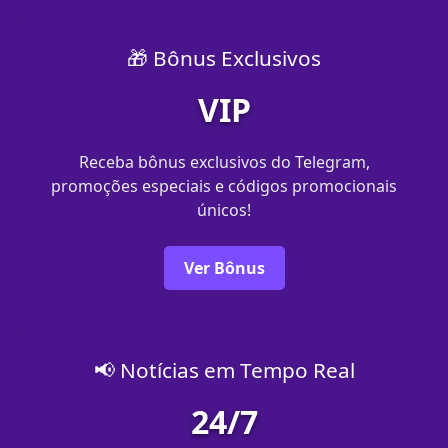
🎁 Bônus Exclusivos
VIP
Receba bônus exclusivos do Telegram,
promoções especiais e códigos promocionais
únicos!
Ver Bônus
📢 Notícias em Tempo Real
24/7