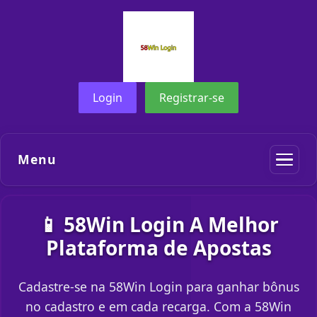
Login
Registrar-se
Menu
📱 58Win Login A Melhor
Plataforma de Apostas
Cadastre-se na 58Win Login para ganhar bônus
no cadastro e em cada recarga. Com a 58Win