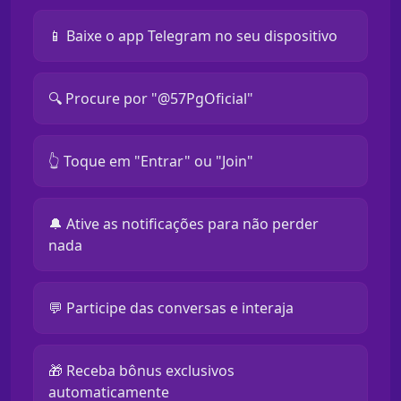
📱 Baixe o app Telegram no seu dispositivo
🔍 Procure por "@57PgOficial"
👆 Toque em "Entrar" ou "Join"
🔔 Ative as notificações para não perder
nada
💬 Participe das conversas e interaja
🎁 Receba bônus exclusivos
automaticamente