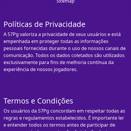
Sitemap
Políticas de Privacidade
A 57Pg valoriza a privacidade de seus usuários e está
empenhada em proteger todas as informações
pessoais fornecidas durante o uso de nossos canais de
comunicação. Todos os dados coletados são utilizados
exclusivamente para fins de melhoria contínua da
experiência de nossos jogadores.
Termos e Condições
Os usuários da 57Pg concordam em respeitar todas as
regras e regulamentos estabelecidos. É importante ler
e entender todos os termos antes de participar de