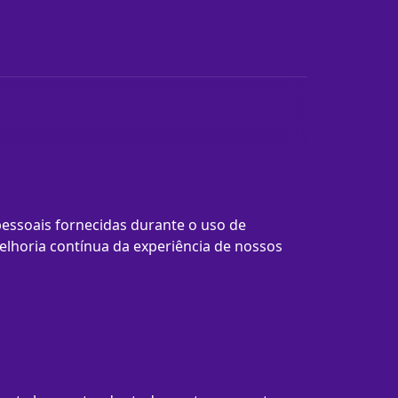
pessoais fornecidas durante o uso de
elhoria contínua da experiência de nossos