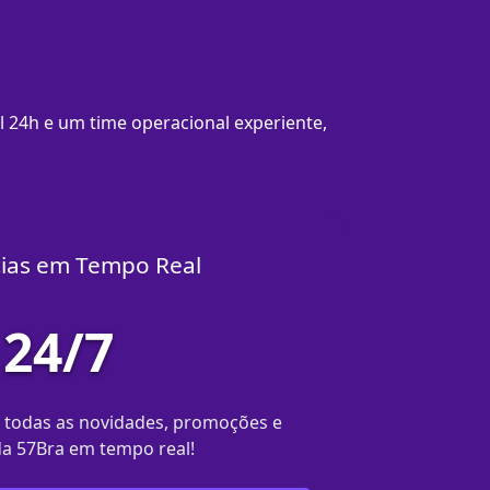
l 24h e um time operacional experiente,
cias em Tempo Real
24/7
e todas as novidades, promoções e
da 57Bra em tempo real!