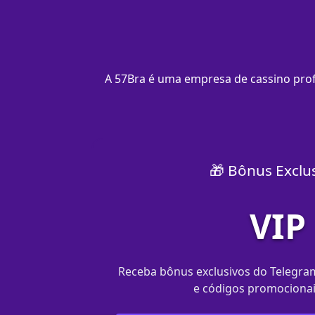
A 57Bra é uma empresa de cassino profi
🎁 Bônus Exclu
VIP
Receba bônus exclusivos do Telegra
e códigos promocionai