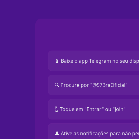
📱 Baixe o app Telegram no seu disp
🔍 Procure por "@57BraOficial"
👆 Toque em "Entrar" ou "Join"
🔔 Ative as notificações para não p