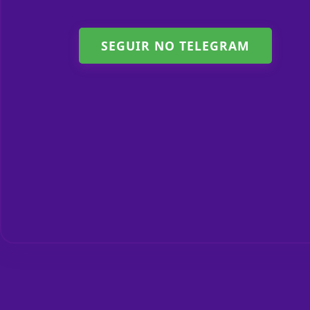
SEGUIR NO TELEGRAM