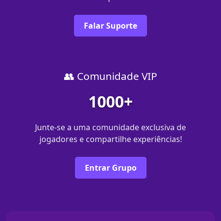
Falar Suporte
👥 Comunidade VIP
1000+
Junte-se a uma comunidade exclusiva de
jogadores e compartilhe experiências!
Entrar Grupo