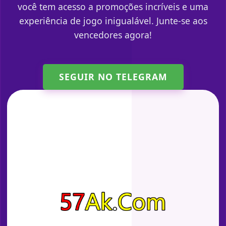
você tem acesso a promoções incríveis e uma
experiência de jogo inigualável. Junte-se aos
vencedores agora!
SEGUIR NO TELEGRAM