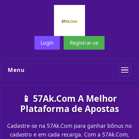
Login
Registrar-se
Menu
📱 57Ak.Com A Melhor
Plataforma de Apostas
Cadastre-se na 57Ak.Com para ganhar bônus no
cadastro e em cada recarga. Com a 57Ak.Com,