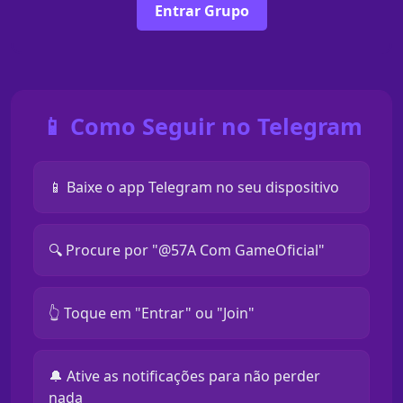
Entrar Grupo
📱 Como Seguir no Telegram
📱 Baixe o app Telegram no seu dispositivo
🔍 Procure por "@57A Com GameOficial"
👆 Toque em "Entrar" ou "Join"
🔔 Ative as notificações para não perder
nada