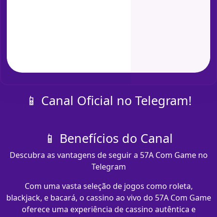
📱 Canal Oficial no Telegram!
📱 Benefícios do Canal
Descubra as vantagens de seguir a 57A Com Game no
Telegram
Com uma vasta seleção de jogos como roleta,
blackjack, e bacará, o cassino ao vivo do 57A Com Game
oferece uma experiência de cassino autêntica e