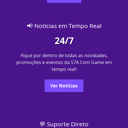
📢 Notícias em Tempo Real
24/7
Fique por dentro de todas as novidades,
promoções e eventos da 57A Com Game em
tempo real!
Ver Notícias
💬 Suporte Direto