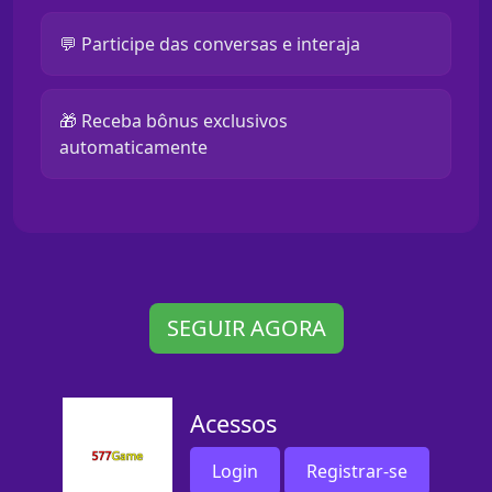
💬 Participe das conversas e interaja
🎁 Receba bônus exclusivos
automaticamente
SEGUIR AGORA
Acessos
Login
Registrar-se