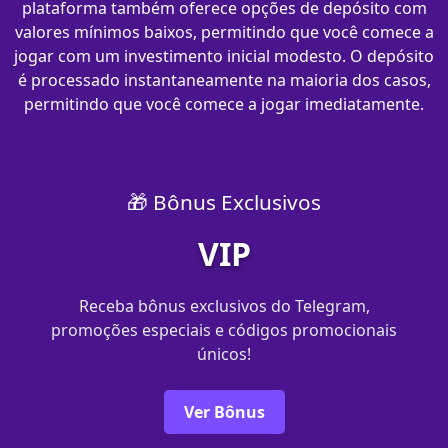
plataforma também oferece opções de depósito com
valores mínimos baixos, permitindo que você comece a
jogar com um investimento inicial modesto. O depósito
é processado instantaneamente na maioria dos casos,
permitindo que você comece a jogar imediatamente.
🎁 Bônus Exclusivos
VIP
Receba bônus exclusivos do Telegram,
promoções especiais e códigos promocionais
únicos!
Ver Bônus