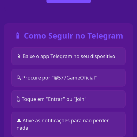
📱 Como Seguir no Telegram
📱 Baixe o app Telegram no seu dispositivo
🔍 Procure por "@577GameOficial"
👆 Toque em "Entrar" ou "Join"
🔔 Ative as notificações para não perder
nada