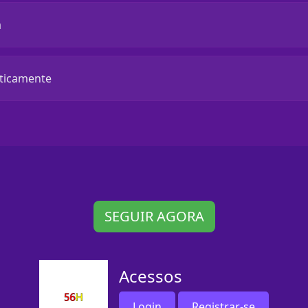
a
aticamente
SEGUIR AGORA
Acessos
Login
Registrar-se