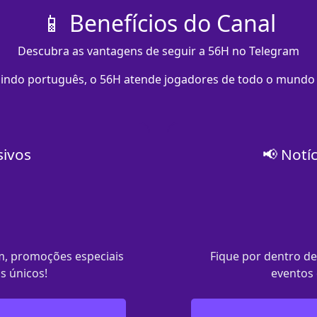
📱 Benefícios do Canal
Descubra as vantagens de seguir a 56H no Telegram
uindo português, o 56H atende jogadores de todo o mundo 
sivos
📢 Notí
m, promoções especiais
Fique por dentro d
s únicos!
eventos