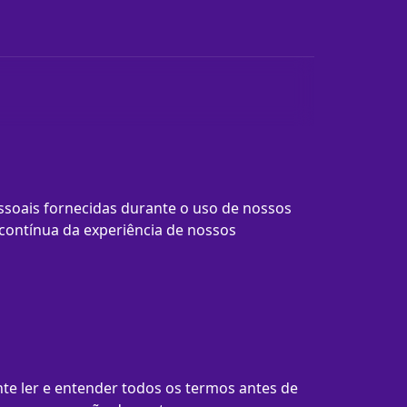
ssoais fornecidas durante o uso de nossos
 contínua da experiência de nossos
te ler e entender todos os termos antes de