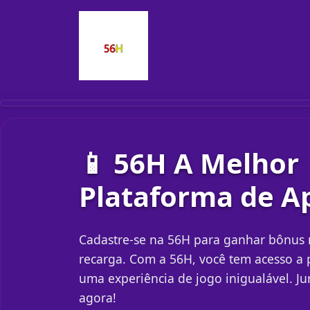
📱 56H A Melhor
Plataforma de A
Cadastre-se na 56H para ganhar bônus 
recarga. Com a 56H, você tem acesso a 
uma experiência de jogo inigualável. J
agora!