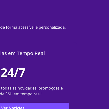
de forma acessível e personalizada.
cias em Tempo Real
24/7
e todas as novidades, promoções e
 da 56H em tempo real!
Ver Notícias