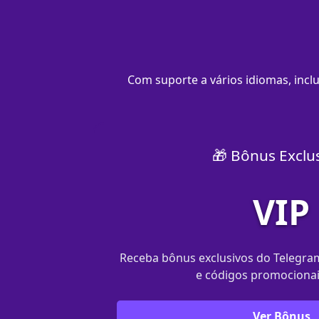
Com suporte a vários idiomas, incl
🎁 Bônus Exclu
VIP
Receba bônus exclusivos do Telegra
e códigos promocionai
Ver Bônus