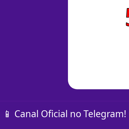
📱 Canal Oficial no Telegram!