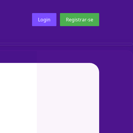
Login
Registrar-se