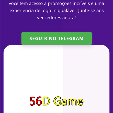
você tem acesso a promoções incríveis e uma
experiência de jogo inigualável. Junte-se aos
vencedores agora!
SEGUIR NO TELEGRAM