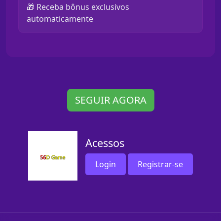
🎁 Receba bônus exclusivos
automaticamente
SEGUIR AGORA
Acessos
Login
Registrar-se