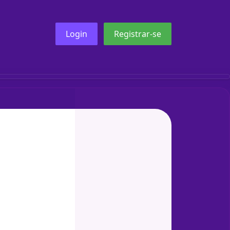
Login
Registrar-se