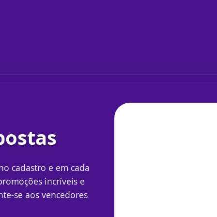
postas
no cadastro e em cada
promoções incríveis e
unte-se aos vencedores