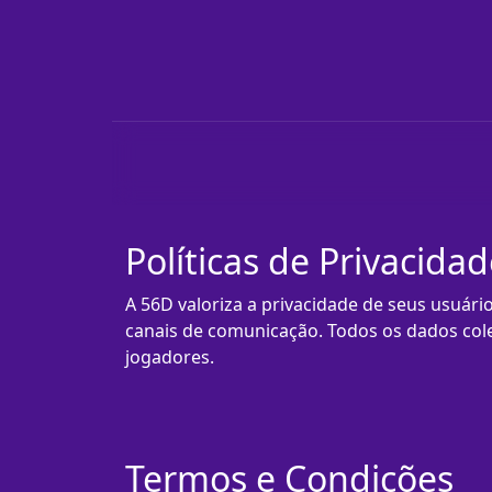
Políticas de Privacida
A 56D valoriza a privacidade de seus usuár
canais de comunicação. Todos os dados cole
jogadores.
Termos e Condições