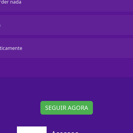
erder nada
a
aticamente
SEGUIR AGORA