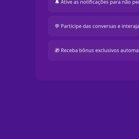
🔔 Ative as notificações para não p
💬 Participe das conversas e interaj
🎁 Receba bônus exclusivos autom