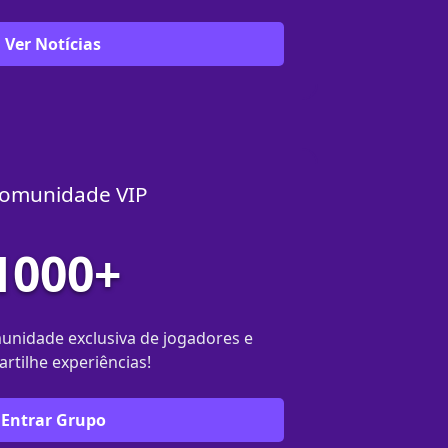
Ver Notícias
Comunidade VIP
1000+
unidade exclusiva de jogadores e
rtilhe experiências!
Entrar Grupo