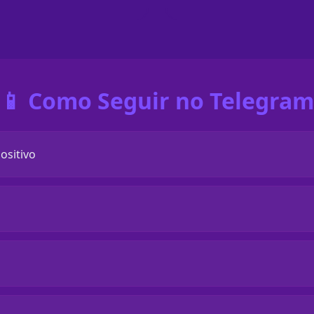
📱 Como Seguir no Telegram
ositivo