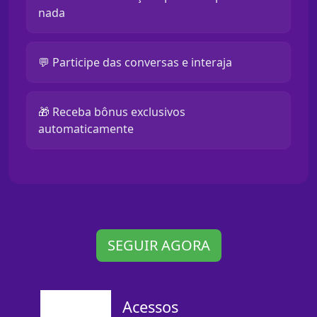
nada
💬 Participe das conversas e interaja
🎁 Receba bônus exclusivos
automaticamente
SEGUIR AGORA
Acessos