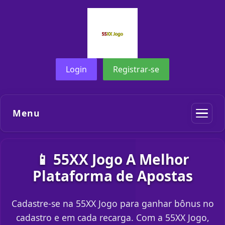
Login
Registrar-se
Menu
📱 55XX Jogo A Melhor
Plataforma de Apostas
Cadastre-se na 55XX Jogo para ganhar bônus no
cadastro e em cada recarga. Com a 55XX Jogo,