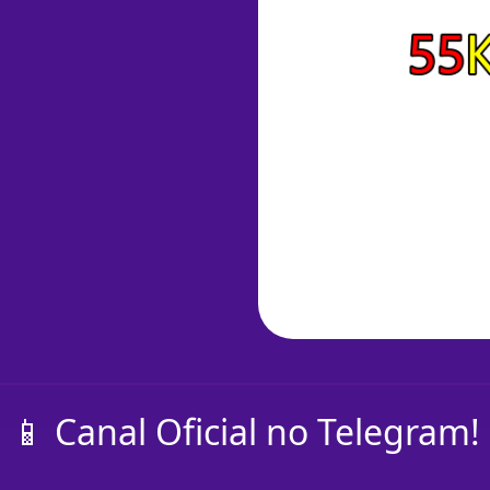
📱 Canal Oficial no Telegram!