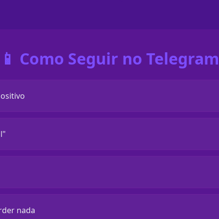
📱 Como Seguir no Telegram
ositivo
l"
erder nada