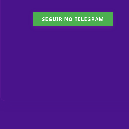
SEGUIR NO TELEGRAM