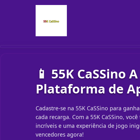
📱 55K CaSSino A
Plataforma de A
Cadastre-se na 55K CaSSino para ganha
cada recarga. Com a 55K CaSSino, você
incríveis e uma experiência de jogo inig
vencedores agora!