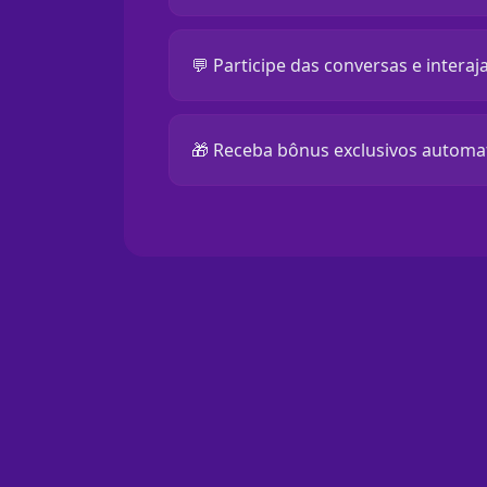
💬 Participe das conversas e interaj
🎁 Receba bônus exclusivos autom