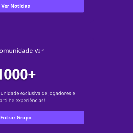
Ver Notícias
Comunidade VIP
1000+
unidade exclusiva de jogadores e
rtilhe experiências!
Entrar Grupo