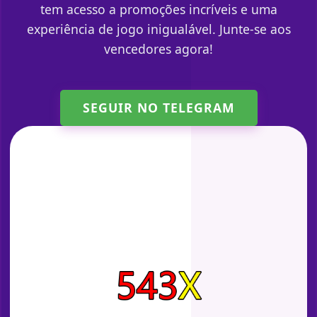
tem acesso a promoções incríveis e uma
experiência de jogo inigualável. Junte-se aos
vencedores agora!
SEGUIR NO TELEGRAM