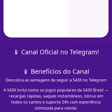
📱 Canal Oficial no Telegram!
📱 Benefícios do Canal
Descubra as vantagens de seguir a 543X no Telegram
A 543X inclui todos os jogos populares da 543X Brasil —
recargas rápidas, saques instantâneos, bônus em
todos os cantos e suporte 24h com experiência
otimizada para celular.