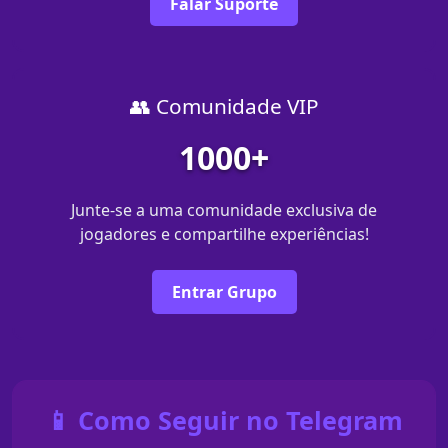
Falar Suporte
👥 Comunidade VIP
1000+
Junte-se a uma comunidade exclusiva de
jogadores e compartilhe experiências!
Entrar Grupo
📱 Como Seguir no Telegram