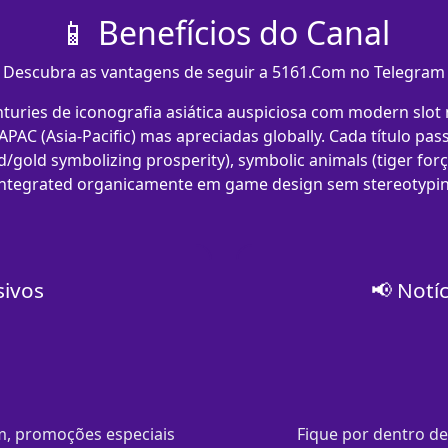
📱 Benefícios do Canal
Descubra as vantagens de seguir a 5161.Com no Telegram
enturies de iconografia asiática auspiciosa com modern slo
AC (Asia-Pacific) mas apreciadas globally. Cada título pa
d/gold symbolizing prosperity), symbolic animals (tiger for
y) integrated organicamente em game design sem stereotyping
sivos
📢 Notí
m, promoções especiais
Fique por dentro d