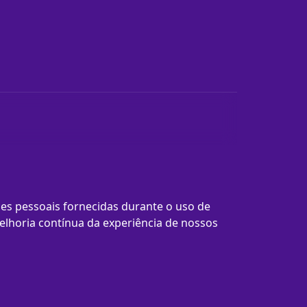
es pessoais fornecidas durante o uso de
elhoria contínua da experiência de nossos