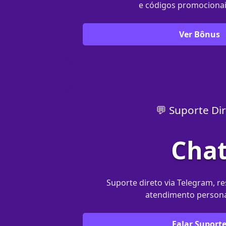
e códigos promocionai
Ver Bônus
💬 Suporte Di
Cha
Suporte direto via Telegram, r
atendimento persona
Falar Suport