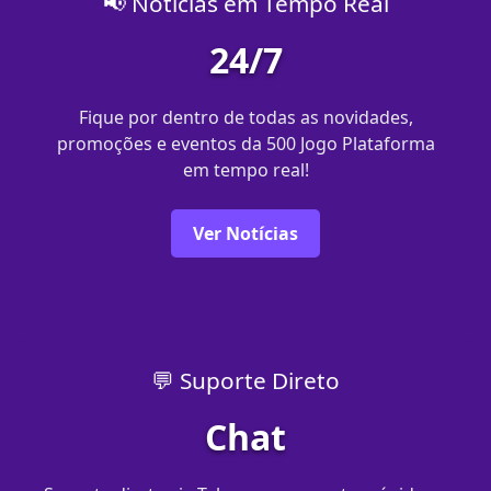
📢 Notícias em Tempo Real
24/7
Fique por dentro de todas as novidades,
promoções e eventos da 500 Jogo Plataforma
em tempo real!
Ver Notícias
💬 Suporte Direto
Chat