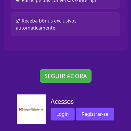
💬 Participe das conversas e interaja
🎁 Receba bônus exclusivos
automaticamente
SEGUIR AGORA
Acessos
Login
Registrar-se