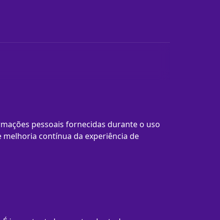
ormações pessoais fornecidas durante o uso
e melhoria contínua da experiência de