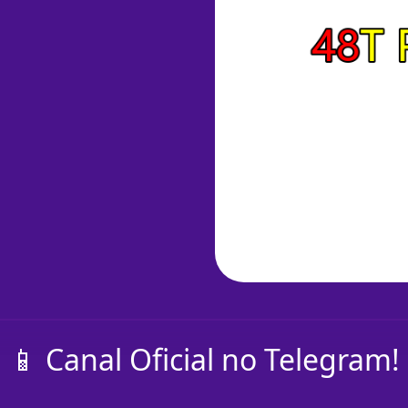
📱 Canal Oficial no Telegram!