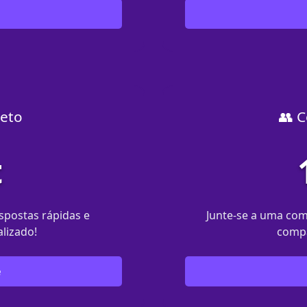
reto
👥 
t
espostas rápidas e
Junte-se a uma com
lizado!
compa
e