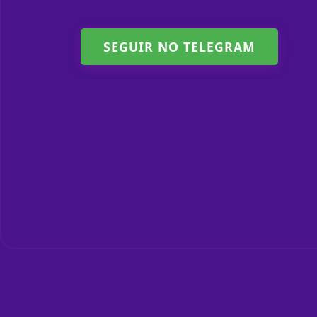
SEGUIR NO TELEGRAM