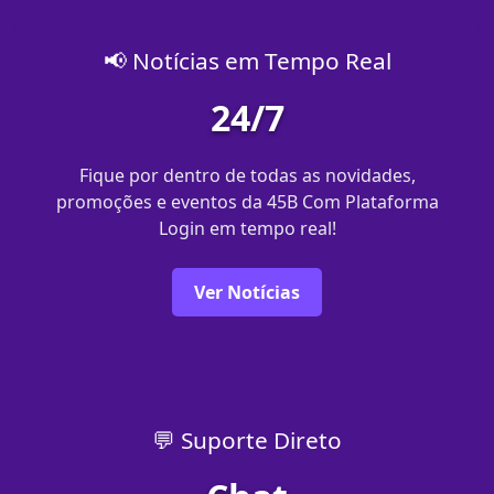
📢 Notícias em Tempo Real
24/7
Fique por dentro de todas as novidades,
promoções e eventos da 45B Com Plataforma
Login em tempo real!
Ver Notícias
💬 Suporte Direto