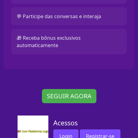
💬 Participe das conversas e interaja
🎁 Receba bônus exclusivos
automaticamente
SEGUIR AGORA
Acessos
Login
Registrar-se