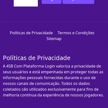
Políticas de Privacidade
Termos e Condições
Sitemap
Políticas de Privacidade
A 45B Com Plataforma Login valoriza a privacidade de
seus usuários e está empenhada em proteger todas as
informações pessoais fornecidas durante o uso de
nossos canais de comunicação. Todos os dados
coletados são utilizados exclusivamente para fins de
melhoria contínua da experiência de nossos jogadores.