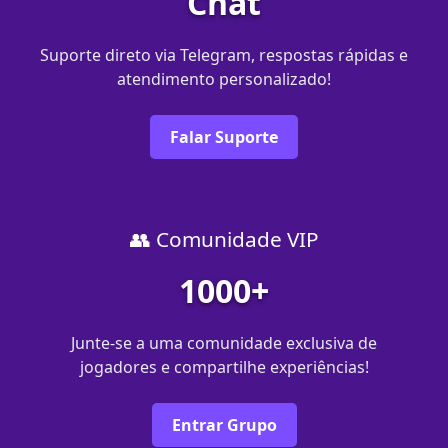
Chat
Suporte direto via Telegram, respostas rápidas e
atendimento personalizado!
Falar Suporte
👥 Comunidade VIP
1000+
Junte-se a uma comunidade exclusiva de
jogadores e compartilhe experiências!
Entrar Grupo