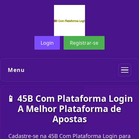
Login
Registrar-se
Menu
📱 45B Com Plataforma Login
A Melhor Plataforma de
Apostas
Cadastre-se na 45B Com Plataforma Login para