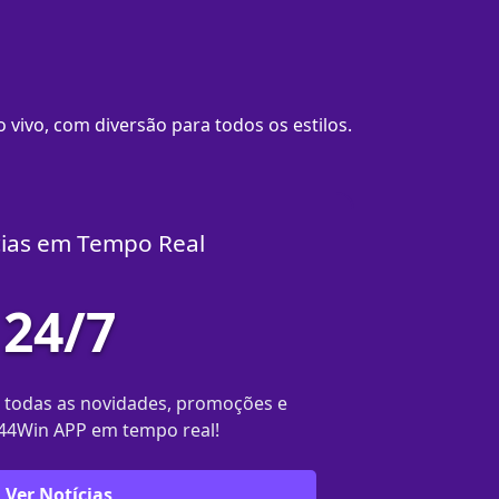
m
vivo, com diversão para todos os estilos.
cias em Tempo Real
24/7
e todas as novidades, promoções e
44Win APP em tempo real!
Ver Notícias