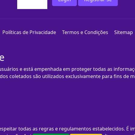
Políticas de Privacidade
Termos e Condições
Sitemap
de
 usuários e está empenhada em proteger todas as informaç
os coletados são utilizados exclusivamente para fins de m
peitar todas as regras e regulamentos estabelecidos. É im