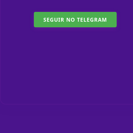
SEGUIR NO TELEGRAM