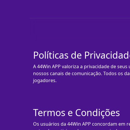
Políticas de Privacida
A 44Win APP valoriza a privacidade de seus
nossos canais de comunicação. Todos os dad
jogadores.
Termos e Condições
Os usuários da 44Win APP concordam em res