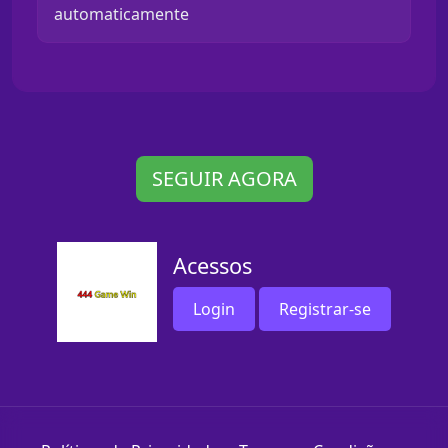
automaticamente
SEGUIR AGORA
Acessos
Login
Registrar-se