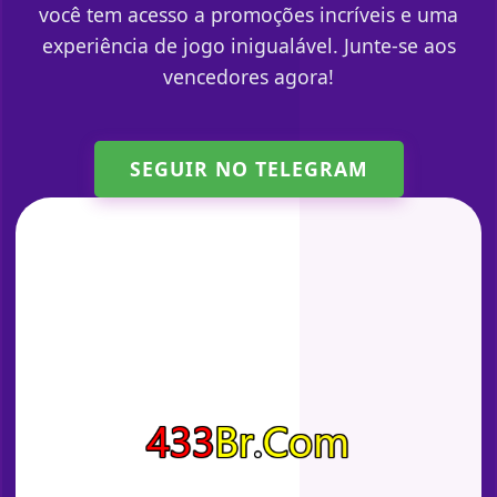
você tem acesso a promoções incríveis e uma
experiência de jogo inigualável. Junte-se aos
vencedores agora!
SEGUIR NO TELEGRAM