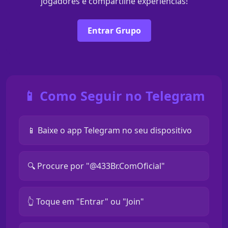
jogadores e compartilhe experiências!
Entrar Grupo
📱 Como Seguir no Telegram
📱 Baixe o app Telegram no seu dispositivo
🔍 Procure por "@433Br.ComOficial"
👆 Toque em "Entrar" ou "Join"