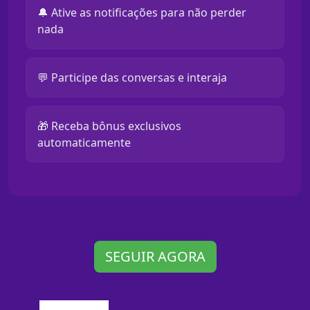
🔔 Ative as notificações para não perder
nada
💬 Participe das conversas e interaja
🎁 Receba bônus exclusivos
automaticamente
SEGUIR AGORA