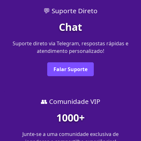
💬 Suporte Direto
Chat
Suporte direto via Telegram, respostas rápidas e
atendimento personalizado!
Falar Suporte
👥 Comunidade VIP
1000+
Junte-se a uma comunidade exclusiva de