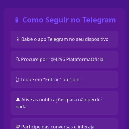
📱 Como Seguir no Telegram
📱 Baixe o app Telegram no seu dispositivo
🔍 Procure por "@4296 PlataformaOficial"
👆 Toque em "Entrar" ou "Join"
🔔 Ative as notificações para não perder
nada
💬 Participe das conversas e interaja