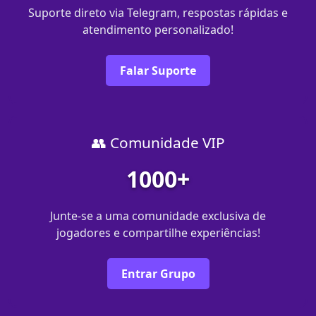
Suporte direto via Telegram, respostas rápidas e
atendimento personalizado!
Falar Suporte
👥 Comunidade VIP
1000+
Junte-se a uma comunidade exclusiva de
jogadores e compartilhe experiências!
Entrar Grupo