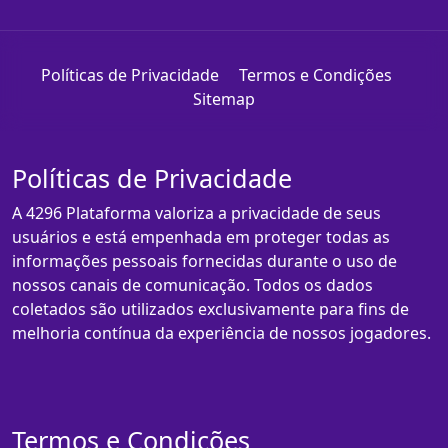
Políticas de Privacidade
Termos e Condições
Sitemap
Políticas de Privacidade
A 4296 Plataforma valoriza a privacidade de seus
usuários e está empenhada em proteger todas as
informações pessoais fornecidas durante o uso de
nossos canais de comunicação. Todos os dados
coletados são utilizados exclusivamente para fins de
melhoria contínua da experiência de nossos jogadores.
Termos e Condições