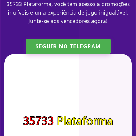
35733 Plataforma, você tem acesso a promoções
incríveis e uma experiência de jogo inigualável.
Junte-se aos vencedores agora!
SEGUIR NO TELEGRAM