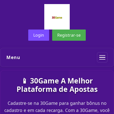
Login
Registrar-se
Menu
📱 30Game A Melhor
Plataforma de Apostas
Cadastre-se na 30Game para ganhar bônus no
cadastro e em cada recarga. Com a 30Game, você