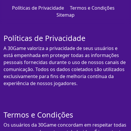
Políticas de Privacidade
Termos e Condições
Sitemap
Políticas de Privacidade
A 30Game valoriza a privacidade de seus usuários e
está empenhada em proteger todas as informações
pessoais fornecidas durante o uso de nossos canais de
comunicação. Todos os dados coletados são utilizados
exclusivamente para fins de melhoria contínua da
experiência de nossos jogadores.
Termos e Condições
Os usuários da 30Game concordam em respeitar todas