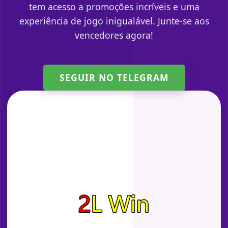
tem acesso a promoções incríveis e uma
experiência de jogo inigualável. Junte-se aos
vencedores agora!
SEGUIR NO TELEGRAM