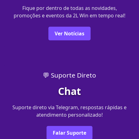
Fique por dentro de todas as novidades,
promoções e eventos da 2L Win em tempo real!
Ver Notícias
💬 Suporte Direto
Chat
Suporte direto via Telegram, respostas rápidas e
atendimento personalizado!
Falar Suporte