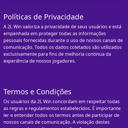
Políticas de Privacidade
A 2L Win valoriza a privacidade de seus usuários e está
empenhada em proteger todas as informações
pessoais fornecidas durante o uso de nossos canais de
comunicação. Todos os dados coletados são utilizados
exclusivamente para fins de melhoria contínua da
experiência de nossos jogadores.
Termos e Condições
Os usuários da 2L Win concordam em respeitar todas
as regras e regulamentos estabelecidos. É importante
ler e entender todos os termos antes de participar de
nossos canais de comunicação. A violação destes