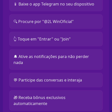
📱 Baixe o app Telegram no seu dispositivo
🔍 Procure por "@2L WinOficial"
👆 Toque em "Entrar" ou "Join"
🔔 Ative as notificações para não perder
nada
💬 Participe das conversas e interaja
🎁 Receba bônus exclusivos
automaticamente