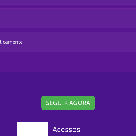
a
aticamente
SEGUIR AGORA
Acessos