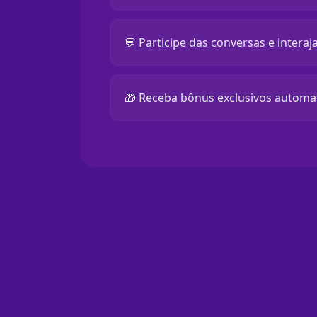
💬 Participe das conversas e interaj
🎁 Receba bônus exclusivos autom