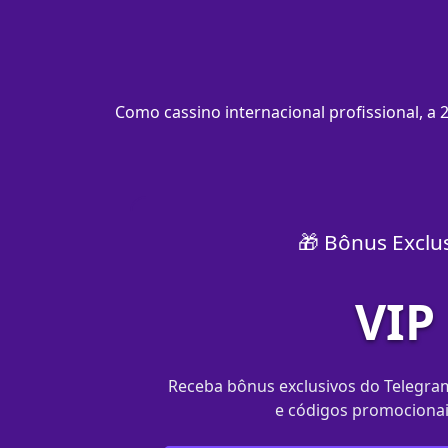
Como cassino internacional profissional, a 
🎁 Bônus Exclu
VIP
Receba bônus exclusivos do Telegra
e códigos promocionai