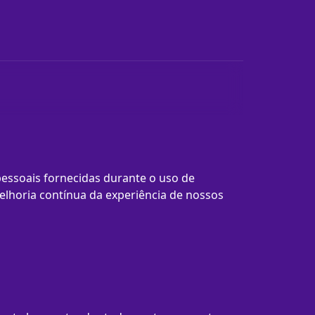
essoais fornecidas durante o uso de
elhoria contínua da experiência de nossos