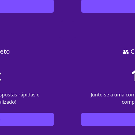
reto
👥 
t
espostas rápidas e
Junte-se a uma com
lizado!
compa
e