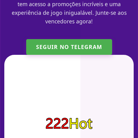
tem acesso a promoções incríveis e uma
experiência de jogo inigualável. Junte-se aos
vencedores agora!
SEGUIR NO TELEGRAM