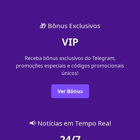
🎁 Bônus Exclusivos
VIP
Receba bônus exclusivos do Telegram,
promoções especiais e códigos promocionais
únicos!
Ver Bônus
📢 Notícias em Tempo Real
24/7