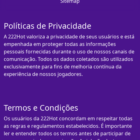
Sitemap
Políticas de Privacidade
A 222Hot valoriza a privacidade de seus usuários e está
empenhada em proteger todas as informações
pessoais fornecidas durante o uso de nossos canais de
comunicação. Todos os dados coletados são utilizados
exclusivamente para fins de melhoria contínua da
experiência de nossos jogadores.
Termos e Condições
Os usuários da 222Hot concordam em respeitar todas
as regras e regulamentos estabelecidos. É importante
ler e entender todos os termos antes de participar de